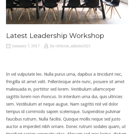
Latest Leadership Workshop
January 7, 2017
by
civicrm_admin2025
In vel vulputate leo. Nulla purus urna, dapibus a tincidunt nec,
fringilla sit amet velit. Pellentesque ante nunc, posuere sit amet
malesuada in, porttitor sed lorem. Vestibulum ullamcorper
sagittis lorem non rhoncus. In interdum urna dui, quis ultricies
sem. Vestibulum at neque augue. Nam sagittis nisl vel dolor
tempus id commodo sapien scelerisque. Suspendisse pulvinar
faucibus rutrum. Nulla facilisi. Quisque mollis neque sed justo
auctor a imperdiet nibh ornare. Donec rutrum sodales quam, ut
tincidunt sapien venenatis vitae. Aliquam sed eros lectus, dictum