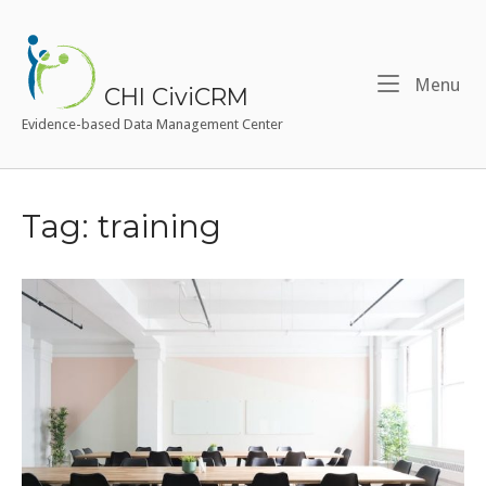
Skip
to
Home
content
Me
Menu
CHI CiviCRM
Evidence-based Data Management Center
Tag:
training