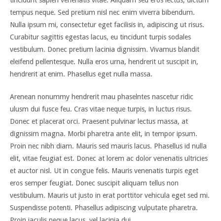
tempus neque. Sed pretium nisl nec enim viverra bibendum.
Nulla ipsum mi, consectetur eget facilisis in, adipiscing ut risus.
Curabitur sagittis egestas lacus, eu tincidunt turpis sodales
vestibulum. Donec pretium lacinia dignissim. Vivamus blandit
eleifend pellentesque. Nulla eros urna, hendrerit ut suscipit in,
hendrerit at enim. Phasellus eget nulla massa.
Arenean nonummy hendrerit mau phaselntes nascetur ridic
ulusm dui fusce feu. Cras vitae neque turpis, in luctus risus.
Donec et placerat orci. Praesent pulvinar lectus massa, at
dignissim magna. Morbi pharetra ante elit, in tempor ipsum.
Proin nec nibh diam. Mauris sed mauris lacus. Phasellus id nulla
elit, vitae feugiat est. Donec at lorem ac dolor venenatis ultricies
et auctor nisl. Ut in congue felis. Mauris venenatis turpis eget
eros semper feugiat. Donec suscipit aliquam tellus non
vestibulum. Mauris ut justo in erat porttitor vehicula eget sed mi.
Suspendisse potenti. Phasellus adipiscing vulputate pharetra.
Proin iaculis neque lacus, vel lacinia dui.